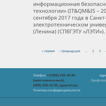
информационная безопасн
технологии» (IT&QM&IS – 20
сентября 2017 года в Санк
электротехническом универ
(Ленина) (СПбГЭТУ «ЛЭТИ»)
« первая
‹ предыдущая
…
2
3
Страницы
Телефон:
Адре
+7(499) 236-35-84
Профсоюзн
(многоканальный),
(499) 236-15-36, (директор)
Политика конфиденциальности