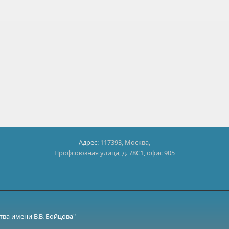
Адрес:
117393, Москва,
Профсоюзная улица, д. 78С1, офис 905
ва имени В.В. Бойцова"