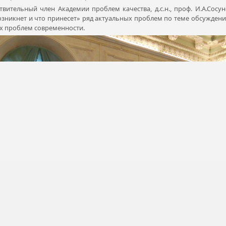
ительный член Академии проблем качества, д.с.н., проф. И.А.Сосун
озникнет и что принесет» ряд актуальных проблем по теме обсужден
ых проблем современности.